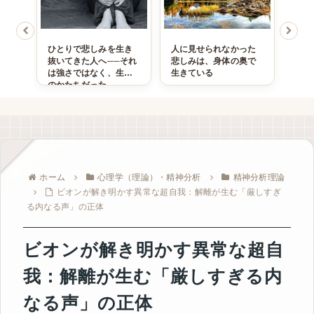
ると
ひとりで悲しみを生き
人に見せられなかった
心を
トラ
抜いてきた人へ──それ
悲しみは、身体の奥で
はな
て回
は強さではなく、生存
生きている
「心
のかたちだった
る心
ホーム
心理学（理論）・精神分析
精神分析理論
ビオンが解き明かす異常な超自我：解離が生む「厳しすぎ
る内なる声」の正体
ビオンが解き明かす異常な超自
我：解離が生む「厳しすぎる内
なる声」の正体