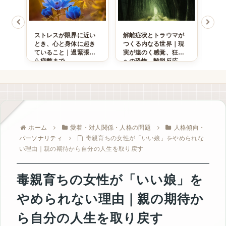
苦
ストレスが限界に近い
解離症状とトラウマが
過食
とき、心と身体に起き
つくる内なる世界｜現
｜ト
ざけ
ていること｜過緊張か
実が遠のく感覚、狂気
限・
ら疲弊まで
への恐怖、離脱反応
のた
ホーム
愛着・対人関係・人格の問題
人格傾向・
パーソナリティ
毒親育ちの女性が「いい娘」をやめられな
い理由｜親の期待から自分の人生を取り戻す
毒親育ちの女性が「いい娘」を
やめられない理由｜親の期待か
ら自分の人生を取り戻す