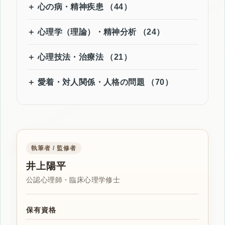
心の病・精神疾患 （44）
心理学（理論）・精神分析 （24）
心理技法・治療法 （21）
愛着・対人関係・人格の問題 （70）
執筆者 / 監修者
井上陽平
公認心理師・臨床心理学修士
保有資格