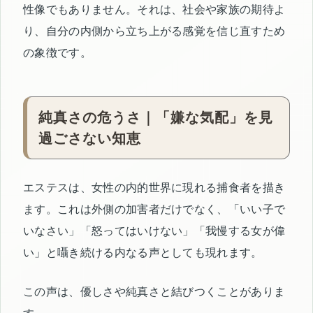
性像でもありません。それは、社会や家族の期待よ
り、自分の内側から立ち上がる感覚を信じ直すため
の象徴です。
純真さの危うさ｜「嫌な気配」を見
過ごさない知恵
エステスは、女性の内的世界に現れる捕食者を描き
ます。これは外側の加害者だけでなく、「いい子で
いなさい」「怒ってはいけない」「我慢する女が偉
い」と囁き続ける内なる声としても現れます。
この声は、優しさや純真さと結びつくことがありま