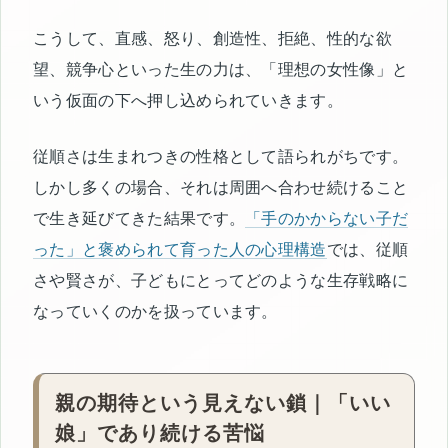
こうして、直感、怒り、創造性、拒絶、性的な欲
望、競争心といった生の力は、「理想の女性像」と
いう仮面の下へ押し込められていきます。
従順さは生まれつきの性格として語られがちです。
しかし多くの場合、それは周囲へ合わせ続けること
で生き延びてきた結果です。
「手のかからない子だ
った」と褒められて育った人の心理構造
では、従順
さや賢さが、子どもにとってどのような生存戦略に
なっていくのかを扱っています。
親の期待という見えない鎖｜「いい
娘」であり続ける苦悩