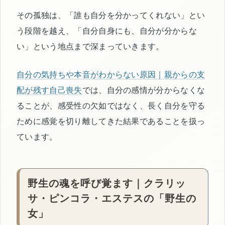
その孤独は、「誰も自分を分かってくれない」とい
う段階を越え、「自分自身にも、自分が分からな
い」という地点まで深まっていきます。
自分の気持ちや本音がわからない原因｜親からの支
配が残す自己喪失
では、自分の感情が分からなくな
ることが、感受性の欠如ではなく、長く自分を守る
ために感覚を切り離してきた結果であることを扱っ
ています。
野生の魂を呼び覚ます｜クラリッ
サ・ピンコラ・エステスの「野生の
女」