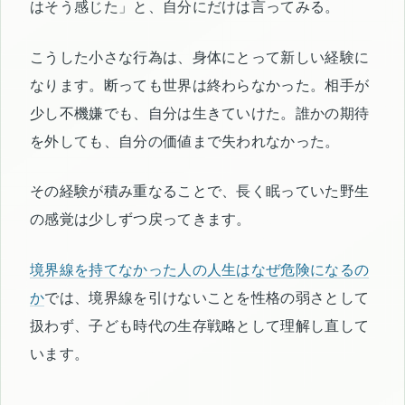
はそう感じた」と、自分にだけは言ってみる。
こうした小さな行為は、身体にとって新しい経験に
なります。断っても世界は終わらなかった。相手が
少し不機嫌でも、自分は生きていけた。誰かの期待
を外しても、自分の価値まで失われなかった。
その経験が積み重なることで、長く眠っていた野生
の感覚は少しずつ戻ってきます。
境界線を持てなかった人の人生はなぜ危険になるの
か
では、境界線を引けないことを性格の弱さとして
扱わず、子ども時代の生存戦略として理解し直して
います。