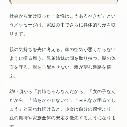
社会から受け取った「女性はこうあるべきだ」とい
うメッセージは、家庭の中でさらに具体的な形を取
ります。
親の気持ちを先に考える。家の空気が悪くならない
ように振る舞う。兄弟姉妹の間を取り持つ。親の体
面を守る。親を心配させない。親が望む進路を選
ぶ。
幼い頃から「お姉ちゃんなんだから」「女の子なん
だから」「恥をかかせないで」「みんなが困るでし
ょう」と言われ続けると、少女は自分の感情より、
親の期待や家族全体の安定を優先するようになりま
す。