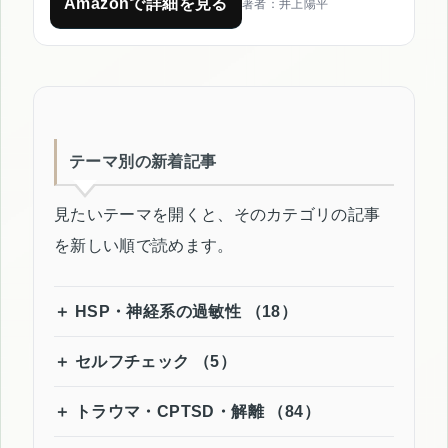
Amazonで詳細を見る
著者：井上陽平
テーマ別の新着記事
見たいテーマを開くと、そのカテゴリの記事
を新しい順で読めます。
HSP・神経系の過敏性 （18）
セルフチェック （5）
トラウマ・CPTSD・解離 （84）