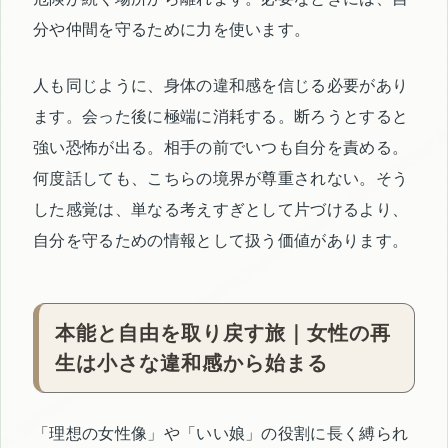
分や仲間を守るために力を使います。
人も同じように、身体の違和感を信じる必要があり
ます。会った後に極端に消耗する。断ろうとすると
強い恐怖が出る。相手の前でいつも自分を責める。
何度話しても、こちらの境界が尊重されない。そう
した感覚は、単なる考えすぎとして片づけるより、
自分を守るための情報として扱う価値があります。
本能と自由を取り戻す旅｜女性の再
生は小さな違和感から始まる
「理想の女性像」や「いい娘」の役割に長く縛られ