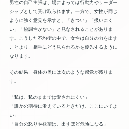
男性の自己主張は、場によっては行動力やリーダー
シップとして受け取られます。一方で、女性が同じ
ように強く意見を示すと、「きつい」「扱いにく
い」「協調性がない」と見なされることがありま
す。こうした不均衡の中で、女性は自分の力を出す
ことより、相手にどう見られるかを優先するように
なります。
その結果、身体の奥には次のような感覚が残りま
す。
「私は、私のままでは愛されにくい」
「誰かの期待に沿えているときだけ、ここにいてよ
い」
「自分の怒りや欲望は、出すほど危険になる」