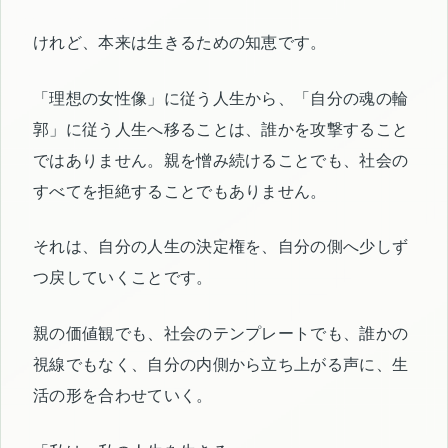
けれど、本来は生きるための知恵です。
「理想の女性像」に従う人生から、「自分の魂の輪
郭」に従う人生へ移ることは、誰かを攻撃すること
ではありません。親を憎み続けることでも、社会の
すべてを拒絶することでもありません。
それは、自分の人生の決定権を、自分の側へ少しず
つ戻していくことです。
親の価値観でも、社会のテンプレートでも、誰かの
視線でもなく、自分の内側から立ち上がる声に、生
活の形を合わせていく。