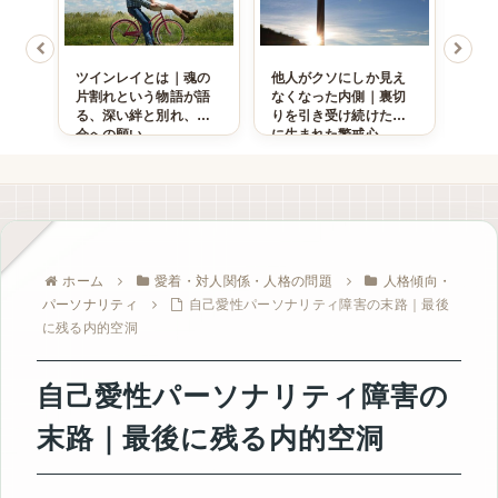
ない
ツインレイとは｜魂の
他人がクソにしか見え
死が
続け
片割れという物語が語
なくなった内側｜裏切
なぜ
まれ
る、深い絆と別れ、再
りを引き受け続けた末
ても
会への願い
に生まれた警戒心
存的
ホーム
愛着・対人関係・人格の問題
人格傾向・
パーソナリティ
自己愛性パーソナリティ障害の末路｜最後
に残る内的空洞
自己愛性パーソナリティ障害の
末路｜最後に残る内的空洞