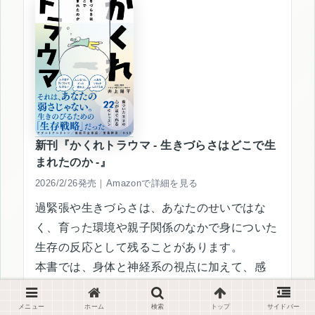
新刊『かくれトラウマ - 生きづらさはどこで生
まれたのか -』
2026/2/26発売｜Amazonで詳細を見る
過緊張や生きづらさは、あなたのせいではな
く、育った環境や親子関係のなかで身についた
生存の反応として残ることがあります。
本書では、身体と神経系の視点に加えて、感
情・自己否定・人間関係のしんどさまで含め
て、専門用語をできるだけ使わずに整理し、安
メニュー
ホーム
検索
トップ
サイドバー