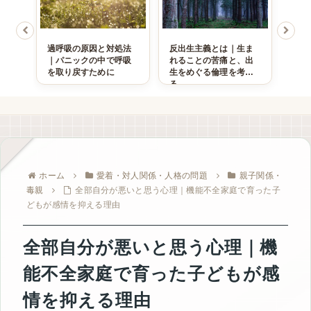
った
過呼吸の原因と対処法
反出生主義とは｜生ま
職場
奥で
｜パニックの中で呼吸
れることの苦痛と、出
ィ障
を取り戻すために
生をめぐる倫理を考え
界性
る
ナリ
る
ホーム
愛着・対人関係・人格の問題
親子関係・
毒親
全部自分が悪いと思う心理｜機能不全家庭で育った子
どもが感情を抑える理由
全部自分が悪いと思う心理｜機
能不全家庭で育った子どもが感
情を抑える理由