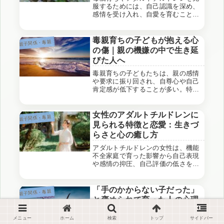
強くなるのです。
服するためには、自己認識を深め、
感情を受け入れ、自愛を育むことが
不可欠です。自己受容を通じて健全
な自己表現を実現し、自分自身の真
の価値を見出し、充実した人生を歩
毒親育ちの子どもが抱える心
親子関係・毒親
むことが大切です。
の傷｜親の機嫌の中で生き延
びた人へ
毒親育ちの子どもたちは、親の感情
や要求に振り回され、自尊心や自己
肯定感が低下することが多い。特に
母親の気分が家庭に与える影響は大
きく、子どもは無力感や自己否定を
抱えながら成長する。親子の関係か
女性のアダルトチルドレンに
親子関係・毒親
ら距離を取ることが、心の健康を守
見られる特徴と恋愛：生きづ
るための有効な対処法となる場合が
らさと心の癒し方
ある。
アダルトチルドレンの女性は、機能
不全家庭で育った影響から自己表現
や感情の抑圧、自己評価の低さを抱
えています。恋愛においては、愛情
を失う恐怖から相手に依存しがち
で、生きづらさを感じることが多い
「手のかからない子だった」
親子関係・毒親
です。自己肯定感の回復や健全な人
と褒められて育った人の心理
間関係を築くためには、自己認識と
構造｜適応としての優等生性
感情の受容が鍵となります。
メニュー
ホーム
検索
トップ
サイドバー
「従順だったね」「賢くて、手のか