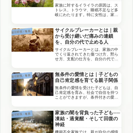
家族に対するイライラの原因は、ス
トレス、トラウマ、睡眠不足など多
岐にわたります。特に女性は、家庭
内でのコミュニケーション不足や過
去のトラウマが原因でストレスを感
じやすいです。セルフケアやカウン
サイクルブレーカーとは｜親
親子関係・毒親
セリングが有効な対処法です。
から受け継いだ痛みの連鎖
を、自分の代で止める人
サイクルブレーカーとは、家族の中
でくり返されてきた傷つけ方、黙ら
せ方、支配の仕方を、自分の代で終
わらせようとする人のことです。親
を責め続けることとも、無理に許す
こととも違います。「自分は、同じ
無条件の愛情とは｜子どもの
親子関係・毒親
ことをしたくない」その一点に、必
自己肯定感を育てる親子関係
死に踏みとどまろ...
無条件の愛情を受けた子どもは、自
己肯定感を育み、社会で自信を持つ
ことができますが、条件付きの愛情
しか知らない子どもは、自己肯定感
が低く、失敗を恐れがちです。この
記事では、無条件の愛情と条件付き
家族の闇を背負った子ども──
親子関係・毒親
の愛情が人格形成に与える影響を解
凍結・過覚醒・そして回復の
説します。
神経
機能不全家族では、親が自分の感情