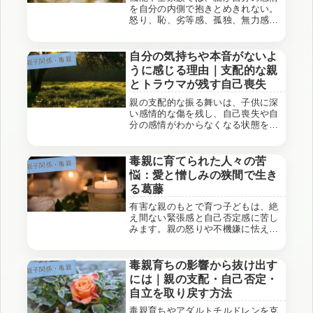
を自分の内側で抱きとめきれない。
怒り、恥、劣等感、孤独、無力感が
体内で消化されず、家庭という空間
にそのまま放たれる。感情は宙に浮
き、家族全体の空気を重くする。こ
自分の気持ちや本音がないよ
親子関係・毒親
のとき家族システムは、意識的では
うに感じる理由｜支配的な親
ないが極めて巧妙...
とトラウマが残す自己喪失
親の支配的な振る舞いは、子供に深
い感情的な傷を残し、自己喪失や自
分の感情がわからなくなる状態を引
き起こします。感情の抑圧が続く
と、自己否定や孤独感が深まり、う
つ病や不安障害のリスクが増しま
毒親に育てられた人々の苦
親子関係・毒親
す。他者に依存せず、自分の感情を
悩：愛と憎しみの狭間で生き
取り戻すことが、心の健康を取り戻
る葛藤
す鍵です。
有害な親のもとで育つ子どもは、絶
え間ない緊張感と自己否定感に苦し
みます。親の怒りや不機嫌に怯え、
自分の感情を抑え込み、「親が望む
自分」を演じる日々を送ります。こ
のような親子関係は、感情の抑圧や
毒親育ちの影響から抜け出す
親子関係・毒親
歪んだ自己イメージを生み出し、成
には｜親の支配・自己否定・
長後もトラウマや対人関係の課題と
自立を取り戻す方法
して残ります。彼らは自己価値を見
失い、他人の期待に縛られる傾向が
毒親育ちやアダルトチルドレンを克