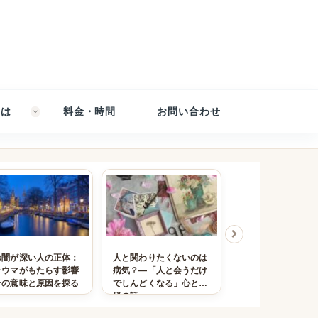
とは
料金・時間
お問い合わせ
少期のトラウマと自己
自己愛性パーソナリティ
機能不全家庭で育
護システム｜内なる子
障害は子ども時代にどう
の生存戦略｜神経
もが回復へ導くとき
形づくられる？｜賞賛へ
た適応のかたち
の渇きと防衛の心理