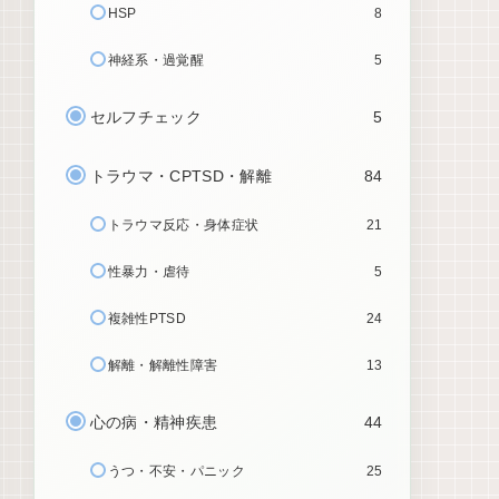
HSP
8
神経系・過覚醒
5
セルフチェック
5
トラウマ・CPTSD・解離
84
トラウマ反応・身体症状
21
性暴力・虐待
5
複雑性PTSD
24
解離・解離性障害
13
心の病・精神疾患
44
うつ・不安・パニック
25