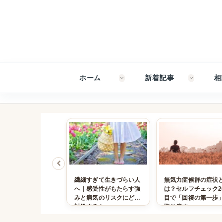
ホーム
新着記事
相
関わりたくないのは
健康診断では異常がない
泣くことのメリット
？―「人と会うだけ
のに、なぜこんなにしん
メリット：職場での
んどくなる」心と神
どいのか｜慢性不調を神
管理とストレス解消
話
経系から読む