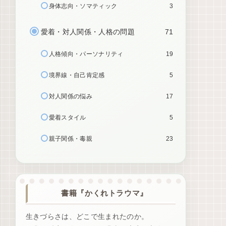
身体志向・ソマティック
3
愛着・対人関係・人格の問題
71
人格傾向・パーソナリティ
19
境界線・自己肯定感
5
対人関係の悩み
17
愛着スタイル
5
親子関係・毒親
23
書籍『かくれトラウマ』
生きづらさは、どこで生まれたのか。