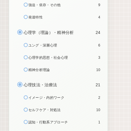
強迫・依存・その他
9
発達特性
4
心理学（理論）・精神分析
24
ユング・深層心理
6
心理学的思想・社会心理
3
精神分析理論
10
心理技法・治療法
21
イメージ・内的ワーク
2
セルフケア・対処法
10
認知・行動系アプローチ
1