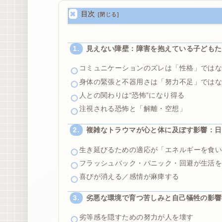
目次
見えない障壁：障害を抱えている子どもた
コミュニケーションのズレは「性格」では
身体の緊張と不器用さは「努力不足」では
人との関わりは“恐怖”になり得る
注視される恐怖と「解離・空想」
複雑なトラウマが心と体に及ぼす影響：日
生き延びるための適応が「エネルギーを食
フラッシュバック・パニック・回避が生活
喜びが消える／感情が麻痺する
劣悪な環境で育つ苦しみと自己犠牲の影響
劣等感を隠すための努力が人を壊す