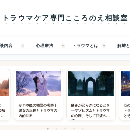
トラウマケア専門こころのえ相談室
談内容
心理療法
トラウマとは
解離
とデ
HSPが限界に近づいてい
何も起きてないのに不安
幼
感情
るサイン｜心と身体が壊
が止まらない｜未来予測
保
れる前に気づきたいこと
がやめられない人の内側
ど