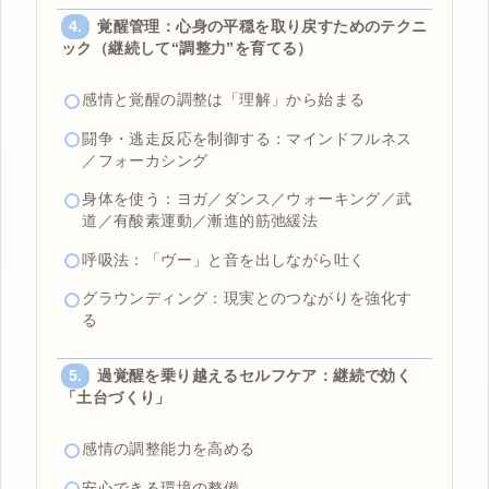
覚醒管理：心身の平穏を取り戻すためのテクニ
ック（継続して“調整力”を育てる）
感情と覚醒の調整は「理解」から始まる
闘争・逃走反応を制御する：マインドフルネス
／フォーカシング
身体を使う：ヨガ／ダンス／ウォーキング／武
道／有酸素運動／漸進的筋弛緩法
呼吸法：「ヴー」と音を出しながら吐く
グラウンディング：現実とのつながりを強化す
る
過覚醒を乗り越えるセルフケア：継続で効く
「土台づくり」
感情の調整能力を高める
安心できる環境の整備