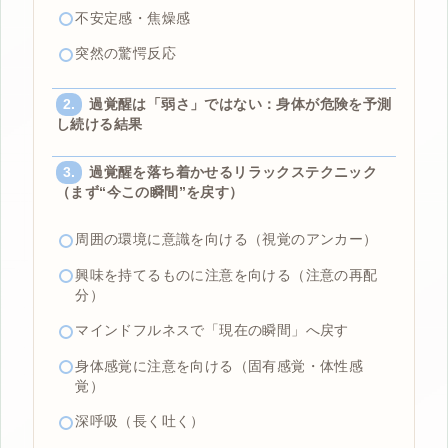
不安定感・焦燥感
突然の驚愕反応
過覚醒は「弱さ」ではない：身体が危険を予測
し続ける結果
過覚醒を落ち着かせるリラックステクニック
（まず“今この瞬間”を戻す）
周囲の環境に意識を向ける（視覚のアンカー）
興味を持てるものに注意を向ける（注意の再配
分）
マインドフルネスで「現在の瞬間」へ戻す
身体感覚に注意を向ける（固有感覚・体性感
覚）
深呼吸（長く吐く）