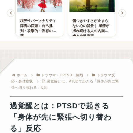
の神
境界性パーソナリティ
傷つきやすさが止まら
逆境
が
障害の口癖：自己批
ない心の背景｜ 感情が
人に
同一
判・攻撃的・依存の言
揺れ続ける人の内面構
めや
葉
造と自己否定
性
ホーム
トラウマ・CPTSD・解離
トラウマ反
応・身体症状
過覚醒とは：PTSDで起きる「身体が先に緊
張へ切り替わる」反応
過覚醒とは：PTSDで起きる
「身体が先に緊張へ切り替わ
る」反応