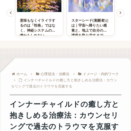
｜一
意味もなくイライラす
スターシード(覚醒者)と
安心
人に
るのは「性格」ではな
は｜宇宙へ帰りたい感
と身
、関
く、神経システムの悲
覚と、地上で自分の居
苦し
鳴かもしれない
場所を取り戻すまで
の道
ホーム
心理技法・治療法
イメージ・内的ワーク
インナーチャイルドの癒し方と抱きしめる治療法：カウン
セリングで過去のトラウマを克服する
インナーチャイルドの癒し方と
抱きしめる治療法：カウンセリ
ングで過去のトラウマを克服す