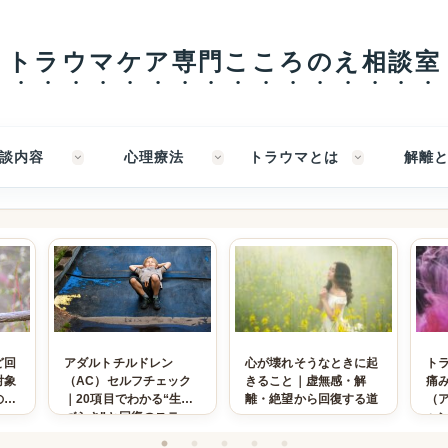
トラウマケア専門こころのえ相談室
談内容
心理療法
トラウマとは
解離
ど回
アダルトチルドレン
心が壊れそうなときに起
ト
対象
（AC）セルフチェック
きること｜虚無感・解
痛
の羅
｜20項目でわかる“生き
離・絶望から回復する道
（
づらさ”と回復のステッ
ャ
プ