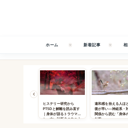
ホーム
新着記事
相
が止まらない背景｜
ヒステリー研究から
違和感を拾える人ほ
ウマ・食事制限・自
PTSDと解離を読み直す
復が早い―神経系・
定と、回復のための
｜身体が語るトラウマ
関係から読む「身体
と、古い診断名の向こう
針盤」
側