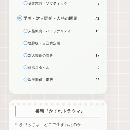
身体志向・ソマティック
3
愛着・対人関係・人格の問題
71
人格傾向・パーソナリティ
19
境界線・自己肯定感
5
対人関係の悩み
17
愛着スタイル
5
親子関係・毒親
23
書籍『かくれトラウマ』
生きづらさは、どこで生まれたのか。