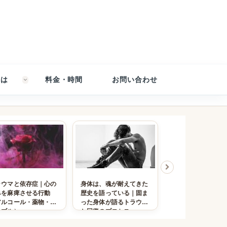
とは
料金・時間
お問い合わせ
ラウマと依存症｜心の
身体は、魂が耐えてきた
支配的な親に育て
みを麻痺させる行動
歴史を語っている｜固ま
人が、大人になっ
アルコール・薬物・ギ
った身体が語るトラウマ
しみ続ける理由
ンブル）
と回復のプロセス