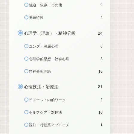
強迫・依存・その他
9
発達特性
4
心理学（理論）・精神分析
24
ユング・深層心理
6
心理学的思想・社会心理
3
精神分析理論
10
心理技法・治療法
21
イメージ・内的ワーク
2
セルフケア・対処法
10
認知・行動系アプローチ
1