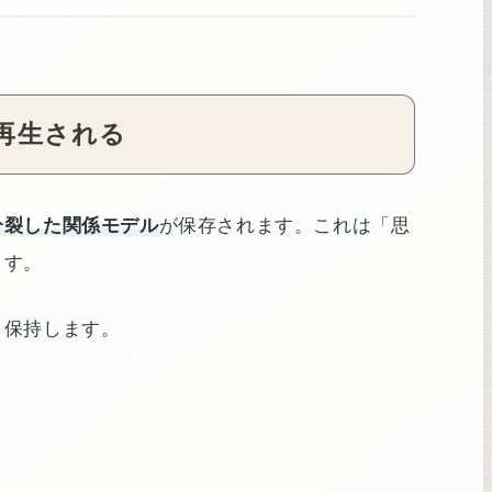
再生される
分裂した関係モデル
が保存されます。これは「思
ます。
ま保持します。