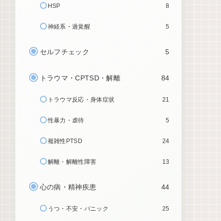
HSP
8
神経系・過覚醒
5
セルフチェック
5
トラウマ・CPTSD・解離
84
トラウマ反応・身体症状
21
性暴力・虐待
5
複雑性PTSD
24
解離・解離性障害
13
心の病・精神疾患
44
うつ・不安・パニック
25