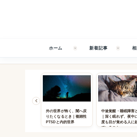
ホーム
新着記事
相
感がない、壊れそう
外の世界が怖く、闇へ戻
中途覚醒・睡眠障害
じるとき｜複雑性ト
りたくなるとき｜複雑性
｜深く眠れず、夜中
マと解離の心理
PTSDと内的世界
度も目が覚める人に
ていること