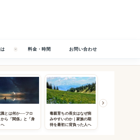
とは
料金・時間
お問い合わせ
意識とは何か──フロ
毒親育ちの長女はなぜ病
トラウマとPTSDの
トから「関係」と「身
みやすいのか｜家族の期
とは｜心の傷と症
」へ
待を最初に背負った人へ
らわれ方を整理す