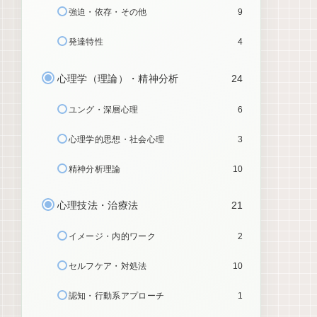
強迫・依存・その他
9
発達特性
4
心理学（理論）・精神分析
24
ユング・深層心理
6
心理学的思想・社会心理
3
精神分析理論
10
心理技法・治療法
21
イメージ・内的ワーク
2
セルフケア・対処法
10
認知・行動系アプローチ
1