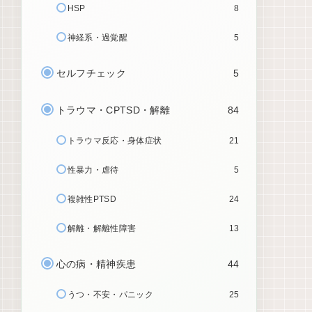
HSP
8
神経系・過覚醒
5
セルフチェック
5
トラウマ・CPTSD・解離
84
トラウマ反応・身体症状
21
性暴力・虐待
5
複雑性PTSD
24
解離・解離性障害
13
心の病・精神疾患
44
うつ・不安・パニック
25