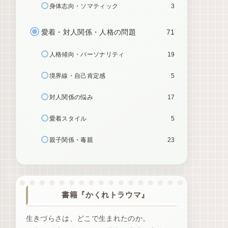
身体志向・ソマティック
3
愛着・対人関係・人格の問題
71
人格傾向・パーソナリティ
19
境界線・自己肯定感
5
対人関係の悩み
17
愛着スタイル
5
親子関係・毒親
23
書籍『かくれトラウマ』
生きづらさは、どこで生まれたのか。