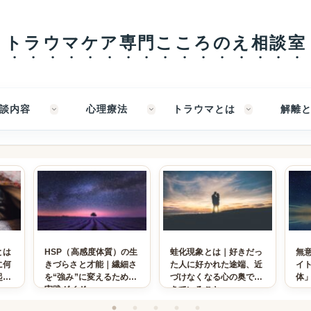
トラウマケア専門こころのえ相談室
談内容
心理療法
トラウマとは
解離
とは
HSP（高感度体質）の生
蛙化現象とは｜好きだっ
無
に何
きづらさと才能｜繊細さ
た人に好かれた途端、近
イ
起き
を“強み”に変えるための
づけなくなる心の奥で起
体
実践ガイド
きていること