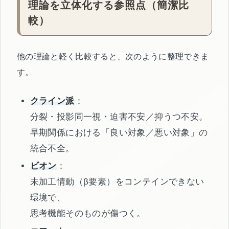
理論を立体化する参照点（簡潔比
較）
他の理論と軽く比較すると、次のように整理できま
す。
クライン派
：
分裂・投影同一視・迫害不安／抑うつ不安。
早期関係における「良い対象／悪い対象」の
統合不全。
ビオン
：
未加工情動（β要素）をコンテインできない
環境で、
思考機能そのものが傷つく。