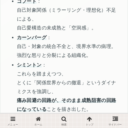
コフート
：
自己対象関係（ミラーリング・理想化）不足
による、
自己愛構造の未成熟と「空洞感」。
カーンバーグ
：
自己・対象の統合不全と、境界水準の病理。
強烈な怒りと分裂による組織化。
シミントン
：
これらを踏まえつつ、
とくに「関係世界からの撤退」というダイナ
ミクスを強調し、
痛み回避の回路が、そのまま成熟阻害の回路
になっている
ことを描き出した。
メニュー
ホーム
検索
トップ
サイドバー