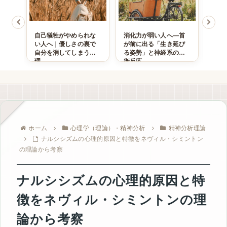
られ
自己犠牲がやめられな
消化力が弱い人へ―首
心の
って
い人へ｜優しさの裏で
が前に出る「生き延び
教と
由
自分を消してしまう心
る姿勢」と神経系の防
「安
理
衛反応
場所
ホーム
心理学（理論）・精神分析
精神分析理論
ナルシシズムの心理的原因と特徴をネヴィル・シミントン
の理論から考察
ナルシシズムの心理的原因と特
徴をネヴィル・シミントンの理
論から考察