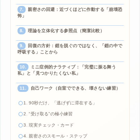
親密さの回避：近づくほどに作動する「崩壊恐
怖」
理論を立体化する参照点（簡潔比較）
回復の方針：鎧を脱ぐのではなく、「鎧の中で
呼吸する」ことから
ミニ症例的ナラティブ：「完璧に振る舞う
私」と「見つかりたくない私」
自己ワーク（自室でできる、壊さない練習）
1. 90秒だけ、「逃げずに滞在する」
2. “受け取る”の極小練習
3. 現実チェック・カード
4. 親密さのスモール・ステップ