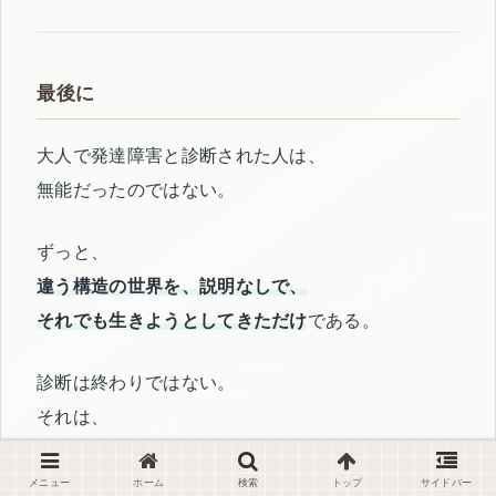
最後に
大人で発達障害と診断された人は、
無能だったのではない。
ずっと、
違う構造の世界を、説明なしで、
それでも生きようとしてきただけ
である。
診断は終わりではない。
それは、
これからの人生を「壊れずに生きる」ための、
初めての出発点である。
メニュー
ホーム
検索
トップ
サイドバー