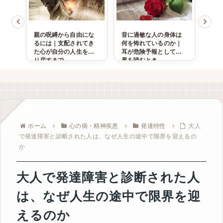
た大
親の呪縛から自由にな
音に過敏な人の身体は
複雑
暴力
るには｜支配されてき
何を怖れているのか｜
る世
続く
た心が自分の人生を取
耳が危険予報として世
も、
り戻すまで
界を読むとき
激し
る
ホーム
心の病・精神疾患
発達特性
大人
で発達障害と診断された人は、なぜ人生の途中で限界を迎えるの
か
大人で発達障害と診断された人
は、なぜ人生の途中で限界を迎
えるのか