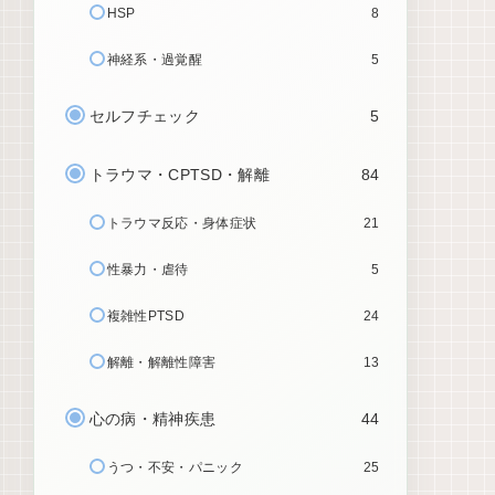
HSP
8
神経系・過覚醒
5
セルフチェック
5
トラウマ・CPTSD・解離
84
トラウマ反応・身体症状
21
性暴力・虐待
5
複雑性PTSD
24
解離・解離性障害
13
心の病・精神疾患
44
うつ・不安・パニック
25