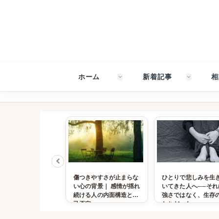
ホーム
新着記事
相
が統合できなくなっ
傷つきやすさが止まらな
ひとりで悲しみを生
きに起きる意識の断
い心の背景｜ 感情が揺れ
いてきた人へ──それ
解離という心の防衛
続ける人の内面構造と自
強さではなく、生存
己否定
たちだった