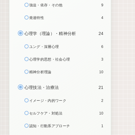
強迫・依存・その他
9
発達特性
4
心理学（理論）・精神分析
24
ユング・深層心理
6
心理学的思想・社会心理
3
精神分析理論
10
心理技法・治療法
21
イメージ・内的ワーク
2
セルフケア・対処法
10
認知・行動系アプローチ
1