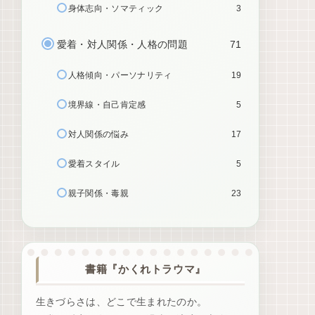
身体志向・ソマティック
3
愛着・対人関係・人格の問題
71
人格傾向・パーソナリティ
19
境界線・自己肯定感
5
対人関係の悩み
17
愛着スタイル
5
親子関係・毒親
23
書籍『かくれトラウマ』
生きづらさは、どこで生まれたのか。