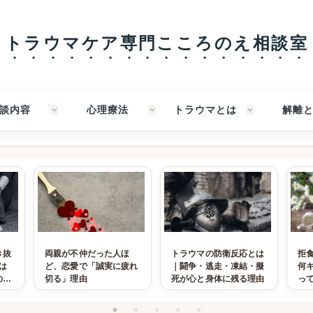
トラウマケア専門こころのえ相談室
談内容
心理療法
トラウマとは
解離
き抜
両親が不仲だった人ほ
トラウマの防衛反応とは
拒
は
ど、恋愛で「誠実に疲れ
｜闘争・逃走・凍結・擬
何
のか
切る」理由
死が心と身体に残る理由
っ