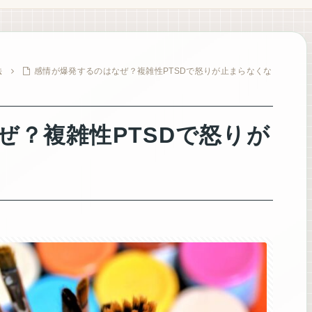
法
感情が爆発するのはなぜ？複雑性PTSDで怒りが止まらなくな
ぜ？複雑性PTSDで怒りが