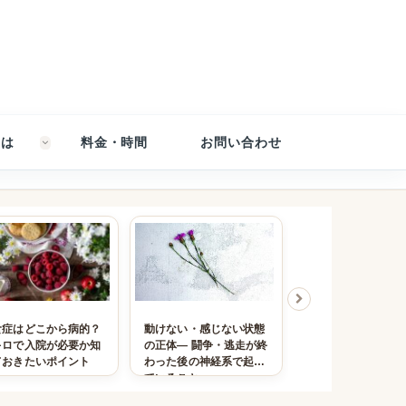
とは
料金・時間
お問い合わせ
食症はどこから病的？
動けない・感じない状態
複雑性PTSDの回復
キロで入院が必要か知
の正体― 闘争・逃走が終
進一退になる理由
ておきたいポイント
わった後の神経系で起き
の対処法が今を苦
ていること
とき